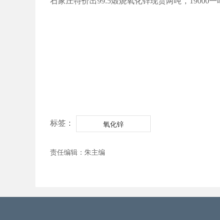
石家庄特价出99.5煅烧氧化锌现货两吨，19000一
标签：
氧化锌
责任编辑：朱主编