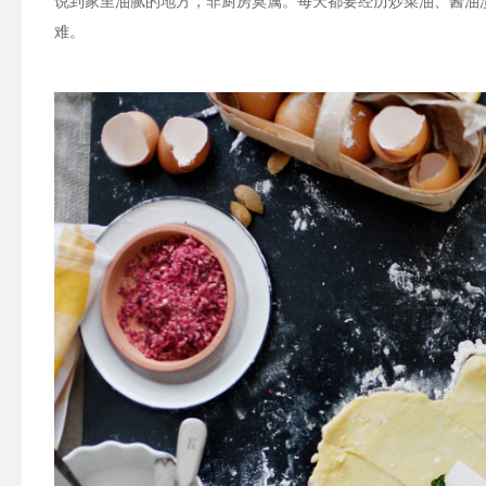
说到家里油腻的地方，非厨房莫属。每天都要经历炒菜油、酱油
难。