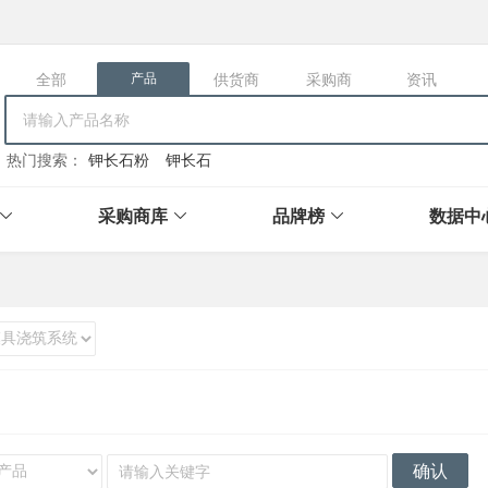
全部
供货商
采购商
资讯
产品
热门搜索：
钾长石粉
钾长石
采购商库
品牌榜
数据中
确认