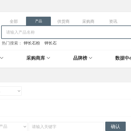
全部
供货商
采购商
资讯
产品
热门搜索：
钾长石粉
钾长石
采购商库
品牌榜
数据中
确认