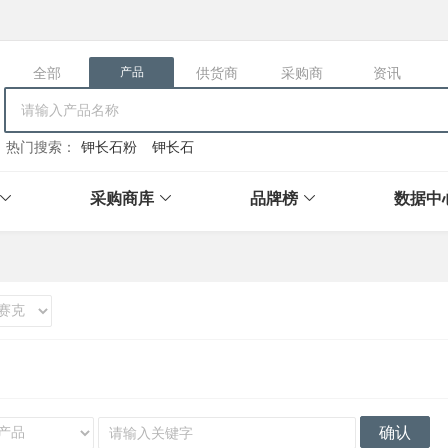
全部
供货商
采购商
资讯
产品
热门搜索：
钾长石粉
钾长石
采购商库
品牌榜
数据中
确认