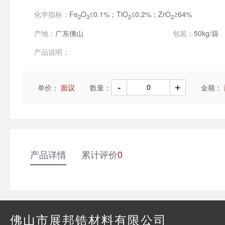
化学指标：
Fe
O
≤0.1%；TiO
≤0.2%；ZrO
≥64%
2
3
2
2
产地：
广东佛山
包装：
50kg/袋
产品说明：
单价：
面议
数量：
金额：
产品详情
累计评价
0
佛山市展邦锆材料有限公司