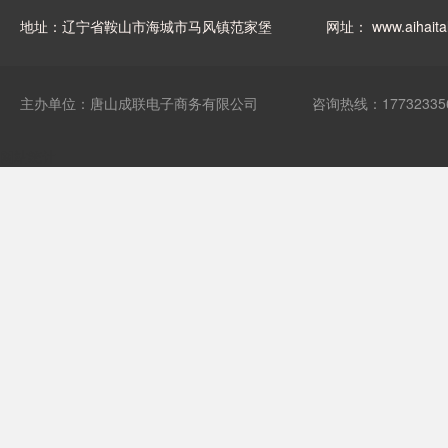
地址：辽宁省鞍山市海城市马风镇范家堡
网址：
www.aihaita
主办单位：唐山成联电子商务有限公司
咨询热线：17732335
网站统计