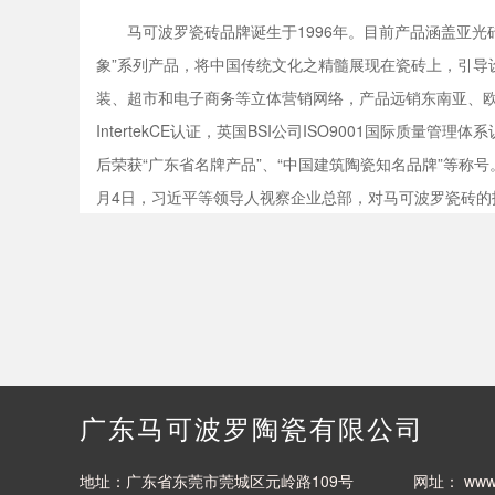
马可波罗瓷砖品牌诞生于1996年。目前产品涵盖亚光
象”系列产品，将中国传统文化之精髓展现在瓷砖上，引导
装、超市和电子商务等立体营销网络，产品远销东南亚、欧
IntertekCE认证，英国BSI公司ISO9001国际质
后荣获“广东省名牌产品”、“中国建筑陶瓷知名品牌”等称号
月4日，习近平等领导人视察企业总部，对马可波罗瓷砖的技
广东马可波罗陶瓷有限公司
地址：广东省东莞市莞城区元岭路109号
网址：
www