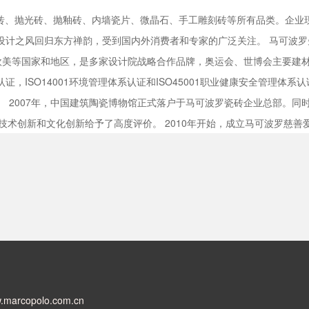
砖、抛光砖、抛釉砖、内墙瓷片、微晶石、手工雕刻砖等所有品类。企业现
设计之风回归东方禅韵，受到国内外消费者和专家的广泛关注。 马可波罗
美等国家和地区，是多家设计院战略合作品牌，奥运会、世博会主要建材
量管理体系认证，ISO14001环境管理体系认证和ISO45001职业健康安全
。 2007年，中国建筑陶瓷博物馆正式落户于马可波罗瓷砖企业总部。同时
术创新和文化创新给予了高度评价。 2010年开始，成立马可波罗慈善爱
.marcopolo.com.cn